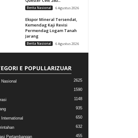
Quester CWE 280...
Berita Nasional
6 Agustus 2026
Ekspor Mineral Tersendat,
Kemendag Kaji Revisi
Permendag Logam Tanah
Jarang
Berita Nasional
6 Agustus 2026
EGORI E POPULLARIZUAR
2625
a Nasional
1590
1148
rasi
935
ang
650
 International
632
intahan
455
asi Pertambangan