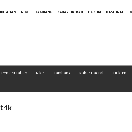
RINTAHAN
NIKEL
TAMBANG
KABAR DAERAH
HUKUM
NASIONAL
I
Pemerintahan
Nikel
Tambang
Kabar Daerah
Hukum
trik