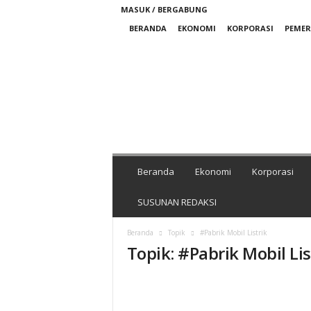
MASUK / BERGABUNG
BERANDA
EKONOMI
KORPORASI
PEME
M
e
d
i
a
N
i
k
Beranda
Ekonomi
Korporasi
e
l
SUSUNAN REDAKSI
I
n
Beranda
Topik
#Pabrik Mobil Listrik
d
Topik: #Pabrik Mobil Lis
o
n
e
s